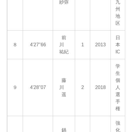
紗弥
九
州
地
区
前
日
８
4'27"66
川
1
2013
本
祐紀
IC
学
生
藤
個
９
4'28"07
川
2
2018
人
遥
選
手
権
強
鍋
化