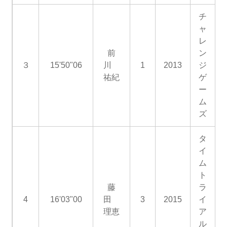
チ
ャ
レ
前
ン
３
15'50"06
川
1
2013
ジ
祐紀
ゲ
ー
ム
ズ
タ
イ
ム
ト
藤
ラ
4
16'03"00
田
3
2015
イ
理恵
ア
ル