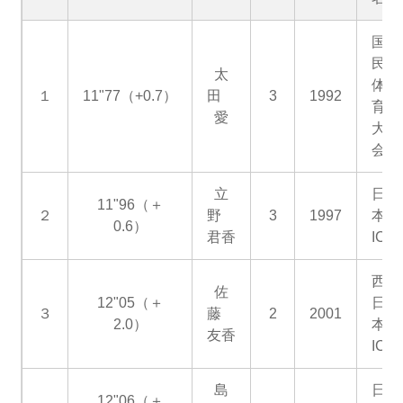
国
民
太
体
１
11"77（+0.7）
田
3
1992
育
愛
大
会
立
日
11"96（＋
２
野
3
1997
本
0.6）
君香
IC
西
佐
12"05（＋
日
３
藤
2
2001
2.0）
本
友香
IC
島
日
12"06（＋