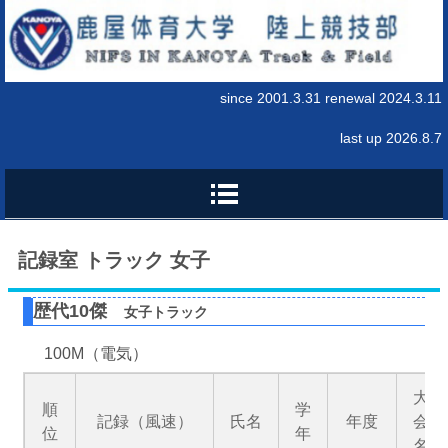
since 2001.3.31 renewal 2024.3.11
last up 2026.8.7
記録室 トラック 女子
歴代10傑
女子トラック
100M（電気）
大
順
学
記録（風速）
氏名
年度
会
位
年
名