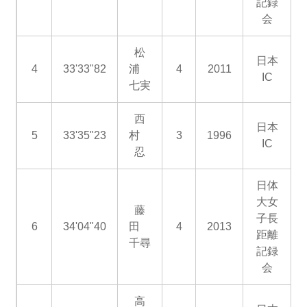
記録
会
松
日本
4
33'33"82
浦
4
2011
IC
七実
西
日本
5
33'35"23
村
3
1996
IC
忍
日体
大女
藤
子長
6
34'04"40
田
4
2013
距離
千尋
記録
会
高