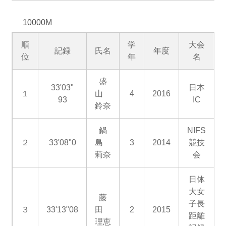
10000M
順
学
大会
記録
氏名
年度
位
年
名
盛
33'03"
日本
１
山
4
2016
93
IC
鈴奈
鍋
NIFS
２
33'08"0
島
3
2014
競技
莉奈
会
日体
大女
藤
子長
３
33'13"08
田
2
2015
距離
理恵