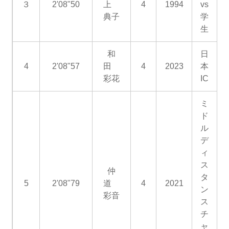
３
2'08"50
上
4
1994
vs
典子
学
生
和
日
4
2'08"57
田
4
2023
本
彩花
IC
ミ
ド
ル
デ
ィ
ス
仲
タ
5
2'08"79
道
4
2021
ン
彩音
ス
チ
ャ