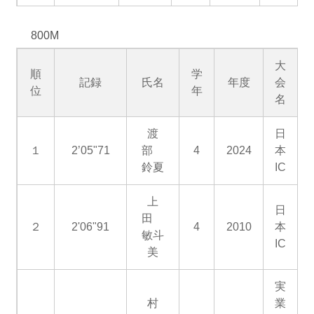
800M
大
順
学
記録
氏名
年度
会
位
年
名
渡
日
１
2’05"71
部
4
2024
本
鈴夏
IC
上
日
田
２
2'06"91
4
2010
本
敏斗
IC
美
実
村
業