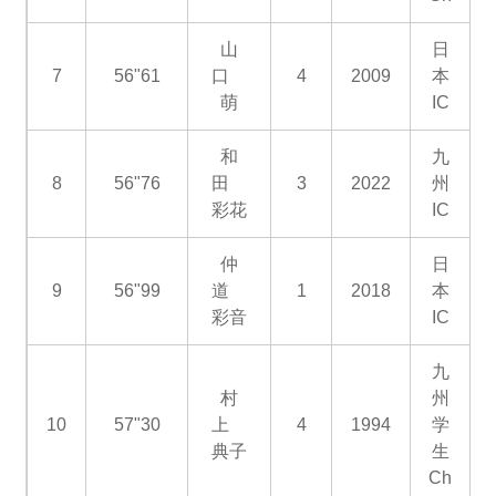
山
日
7
56"61
口
4
2009
本
萌
IC
和
九
8
56"76
田
3
2022
州
彩花
IC
仲
日
9
56"99
道
1
2018
本
彩音
IC
九
村
州
10
57"30
上
4
1994
学
典子
生
Ch