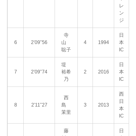
レ
ン
ジ
寺
日
6
2'09"56
山
4
1994
本
聡子
IC
堤
日
7
2'09"74
裕希
2
2016
本
乃
IC
西
西
日
8
2'11"27
島
3
2013
本
茉里
IC
藤
日