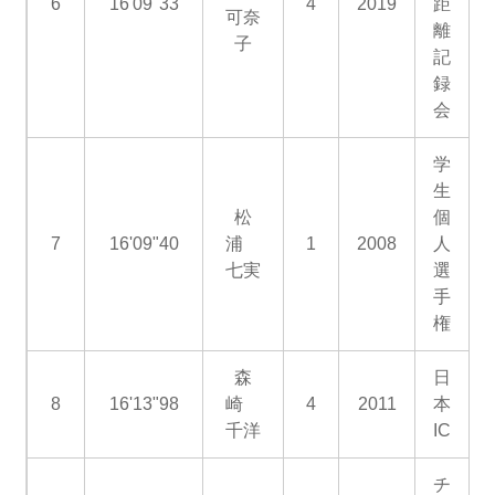
6
16'09"33
4
2019
距
可奈
離
子
記
録
会
学
生
松
個
7
16'09"40
浦
1
2008
人
七実
選
手
権
森
日
8
16'13"98
崎
4
2011
本
千洋
IC
チ