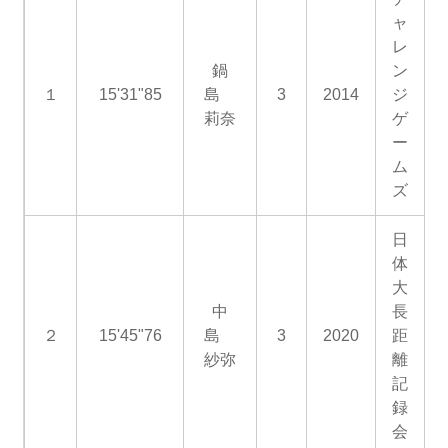
ャ
レ
鍋
ン
１
15'31"85
島
3
2014
ジ
莉奈
ゲ
ー
ム
ズ
日
体
大
中
長
２
15'45"76
島
3
2020
距
紗弥
離
記
録
会