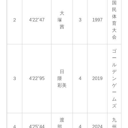
国
民
大
体
２
4'22"47
塚
3
1997
育
茜
大
会
ゴ
ー
ル
日
デ
３
4'22"95
隈
4
2019
ン
彩美
ゲ
ー
ム
ズ
渡
九
４
4'25"44
部
4
2024
州