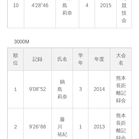
10
4'28"46
島
4
2015
競
莉奈
技
会
3000M
順
学
大会
記録
氏名
年度
位
年
名
熊本
鍋
長距
１
9'08"52
島
3
2014
離記
莉奈
録会
熊本
藤
長距
２
9'26"88
川
1
2013
離記
祐紀
録会