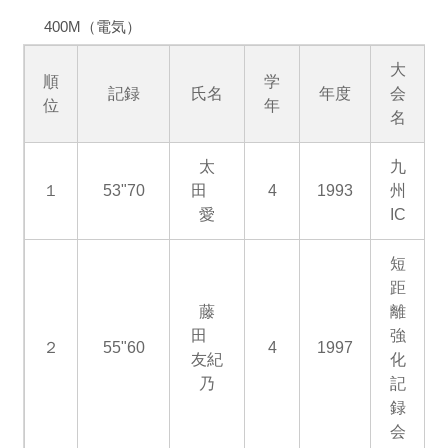
400M（電気）
大
順
学
記録
氏名
年度
会
位
年
名
太
九
１
53"70
田
4
1993
州
愛
IC
短
距
藤
離
田
強
２
55"60
4
1997
友紀
化
乃
記
録
会