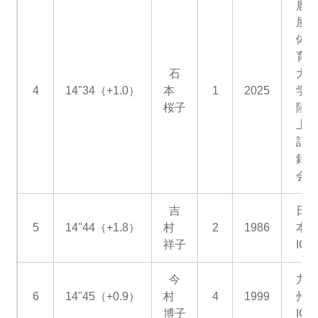
鹿
屋
体
育
石
大
4
14"34（+1.0）
本
1
2025
学
桜子
陸
上
記
録
会
吉
日
5
14"44（+1.8）
村
2
1986
本
祥子
IC
今
九
6
14"45（+0.9）
村
4
1999
州
博子
IC