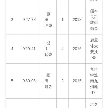
熊本
藤
長距
３
9'27"73
田
1
2013
離記
理恵
録会
鹿屋
盛
体大
4
9'29"41
山
4
2016
競技
鈴奈
会
九州
福
学連
5
9'30"03
田
2
2015
南九
舞弥
州地
区
ホク