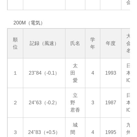
会
200M（電気）
大
順
学
記録（風速）
氏名
年度
会
位
年
名
太
日
１
23"84（-0.1）
田
4
1993
本
愛
IC
立
日
２
24"63（-0.2）
野
3
1987
本
君香
IC
城
九
３
24"83（+0.5）
間
4
1995
州