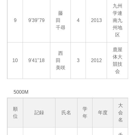
九州
藤
学連
9
9'39"79
田
4
2013
南九
千尋
州地
区
鹿屋
西
体大
10
9'41"18
田
3
2012
競技
美咲
会
5000M
大
順
学
記録
氏名
年度
会
位
年
名
チ