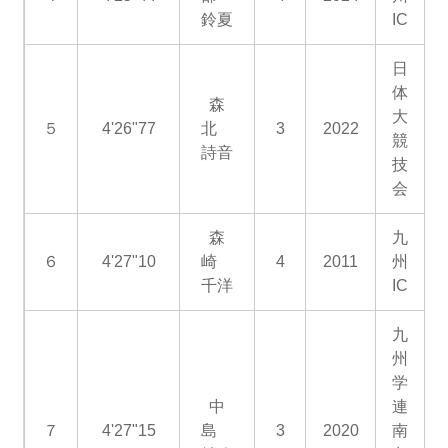
鈴夏
IC
日
体
森
大
５
4'26"77
北
3
2022
競
詩音
技
会
森
九
６
4'27"10
崎
4
2011
州
千洋
IC
九
州
学
中
連
７
4'27"15
島
3
2020
南