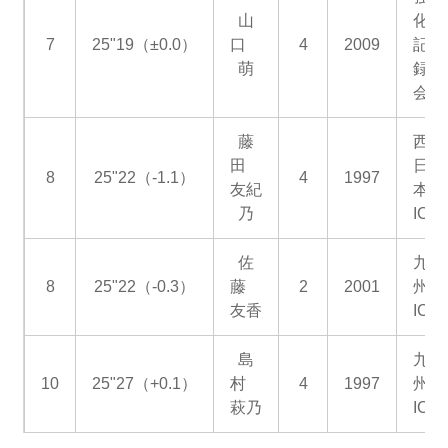
山
化
7
25"19（±0.0）
口
4
2009
記
萌
録
会
藤
西
田
日
8
25"22（-1.1）
4
1997
友紀
本
乃
IC
佐
九
8
25"22（-0.3）
藤
2
2001
州
友香
IC
島
九
10
25"27（+0.1）
村
4
1997
州
萩乃
IC