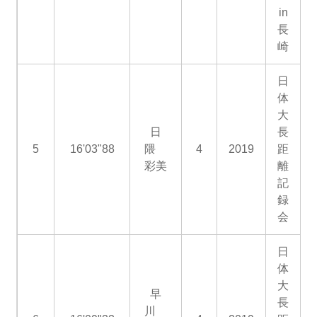
in
長
崎
日
体
大
日
長
5
16'03"88
隈
4
2019
距
彩美
離
記
録
会
日
体
大
早
長
川