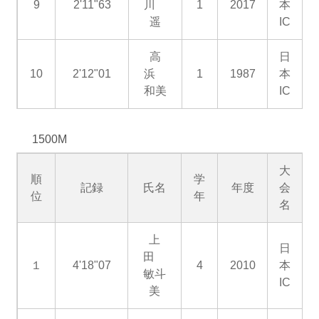
9
2'11"63
川
1
2017
本
遥
IC
高
日
10
2'12"01
浜
1
1987
本
和美
IC
1500M
大
順
学
記録
氏名
年度
会
位
年
名
上
日
田
１
4'18"07
4
2010
本
敏斗
IC
美