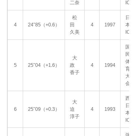
二奈
IC
松
日
4
24"85（+0.6）
田
4
1997
本
久美
IC
国
民
大
体
5
25"04（+1.6）
政
4
1994
育
香子
大
会
西
大
日
6
25"09（+0.3）
迫
4
1993
本
淳子
IC
強