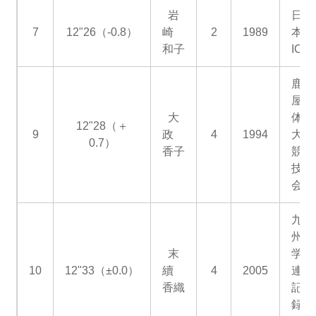
岩
日
7
12"26（‐0.8）
崎
2
1989
本
和子
IC
鹿
屋
大
体
12"28（＋
9
政
4
1994
大
0.7）
香子
競
技
会
九
州
末
学
10
12"33（±0.0）
續
4
2005
連
香織
記
録