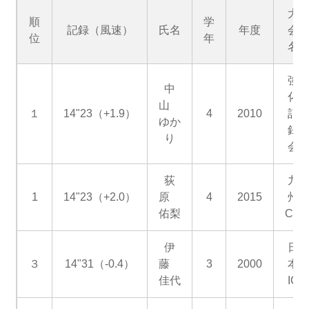
大
順
学
記録（風速）
氏名
年度
会
位
年
名
強
中
化
山
１
14"23（+1.9）
4
2010
記
ゆか
録
り
会
荻
九
1
14"23（+2.0）
原
4
2015
州
佑梨
CS
伊
日
３
14"31（-0.4）
藤
3
2000
本
佳代
IC