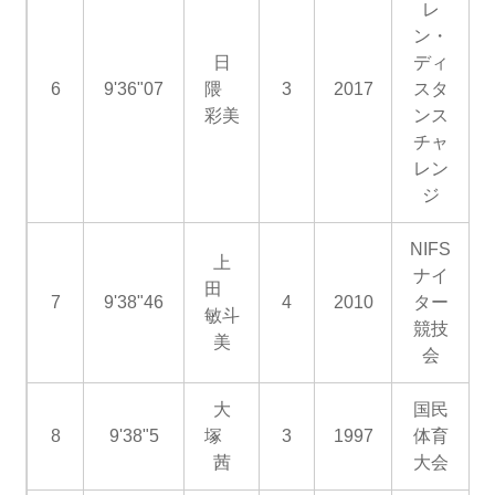
レ
ン・
日
ディ
6
9'36"07
隈
3
2017
スタ
彩美
ンス
チャ
レン
ジ
NIFS
上
ナイ
田
7
9'38"46
4
2010
ター
敏斗
競技
美
会
大
国民
8
9'38"5
塚
3
1997
体育
茜
大会