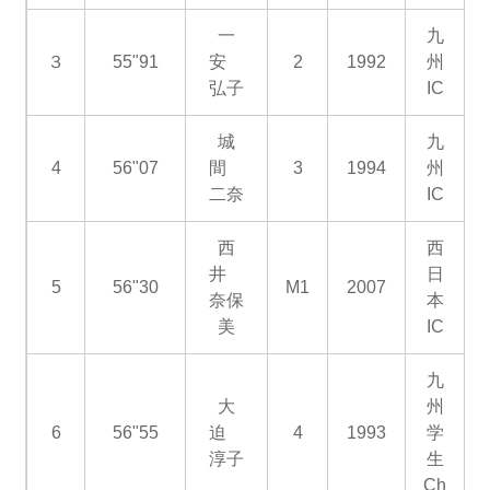
一
九
３
55"91
安
2
1992
州
弘子
IC
城
九
4
56"07
間
3
1994
州
二奈
IC
西
西
井
日
5
56"30
M1
2007
奈保
本
美
IC
九
大
州
6
56"55
迫
4
1993
学
淳子
生
Ch