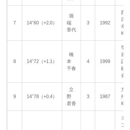
西
堀
日
7
14"60（+2.0）
端
3
1992
本
章代
IC
学
橋
連
8
14"72（+1.1）
本
4
1999
記
千春
録
会
立
九
9
14"78（+0.4）
野
3
1987
州
君香
IC
エ
ブ