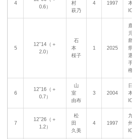
4
村
4
1997
本
0.6）
萩乃
IC
鹿
児
石
島
12"14（＋
5
本
1
2025
県
2.0）
桜子
選
手
権
山
日
12"16（＋
6
室
3
2004
本
0.7）
由布
IC
松
九
12"26（＋
7
田
4
1997
州
1.2）
久美
IC